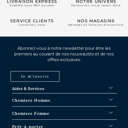
LIVRAISON EXPRESS
NOTRE UNIVERS
Expédié sous 48H ouvrées
Découvrez notre savoir-faire
SERVICE CLIENTS
NOS MAGASINS
Contactez nous
Adresses et horaires d’ouverture
Abonnez-vous à notre newsletter pour être les
premiers au courant de nos nouveautés et de nos
offres exclusives.
Je m'inscris
Aides & Services
FAQ
Chemises Homme
Délais d'expédition
Où en est ma commande ?
Chemises Blanches
Chemises Femme
Échange dans les boutiques Paris-IDF
Chemises Bleues
Retour & Remboursement
Chemises à Rayures
Chemises Iconiques
Prêt-à-porter