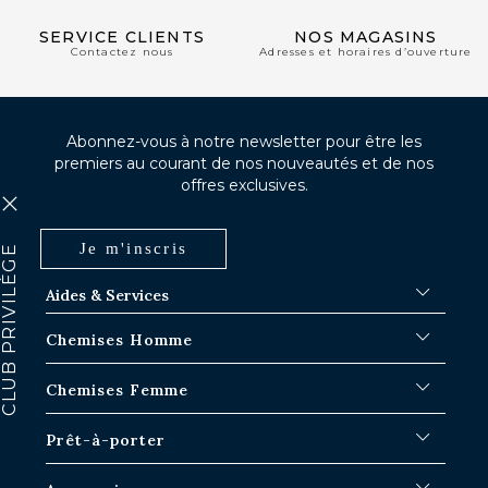
SERVICE CLIENTS
NOS MAGASINS
Contactez nous
Adresses et horaires d’ouverture
Abonnez-vous à notre newsletter pour être les
premiers au courant de nos nouveautés et de nos
offres exclusives.
Je m'inscris
Aides & Services
FAQ
Chemises Homme
Délais d'expédition
Où en est ma commande ?
Chemises Blanches
Chemises Femme
Échange dans les boutiques Paris-IDF
Chemises Bleues
Retour & Remboursement
Chemises à Rayures
Chemises Iconiques
Prêt-à-porter
Chemises à Carreaux
Chemises Blanches Femme
Chemises en Lin
Chemises Casual
Surchemises Homme