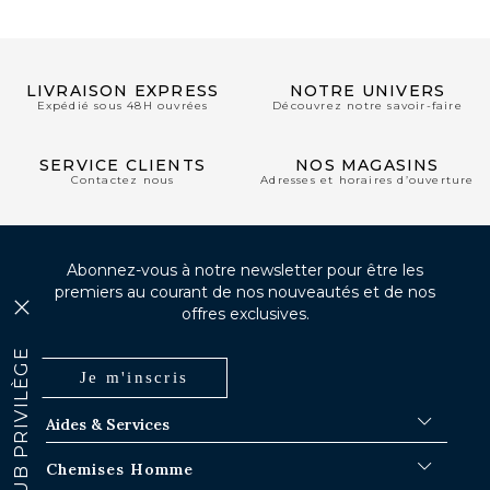
LIVRAISON EXPRESS
NOTRE UNIVERS
Expédié sous 48H ouvrées
Découvrez notre savoir-faire
SERVICE CLIENTS
NOS MAGASINS
Contactez nous
Adresses et horaires d’ouverture
Abonnez-vous à notre newsletter pour être les
premiers au courant de nos nouveautés et de nos
offres exclusives.
CLUB PRIVILÈGE
Je m'inscris
Aides & Services
FAQ
Chemises Homme
Délais d'expédition