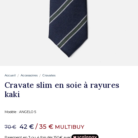
Accueil
Accessoires
Cravates
Cravate slim en soie à rayures
kaki
Modèle :
ANGELO 5
42 €
/ 35 €
MULTIBUY
70 €
Paiement en 3 ou 4 fois dès 150€ avec