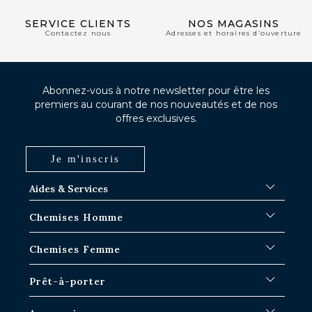
SERVICE CLIENTS
NOS MAGASINS
Contactez nous
Adresses et horaires d’ouverture
Abonnez-vous à notre newsletter pour être les
premiers au courant de nos nouveautés et de nos
offres exclusives.
Je m'inscris
Aides & Services
FAQ
Chemises Homme
Délais d'expédition
Où en est ma commande ?
Chemises Blanches
Chemises Femme
Échange dans les boutiques Paris-IDF
Chemises Bleues
Retour & Remboursement
Chemises à Rayures
Chemises Iconiques
Prêt-à-porter
Chemises à Carreaux
Chemises Blanches Femme
Chemises en Lin
Chemises Casual
Surchemises Homme