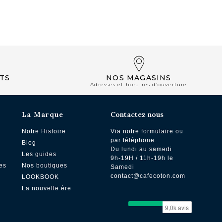
NOS BOUTIQUES
TS
NOS MAGASINS
Adresses et horaires d’ouverture
La Marque
Contactez nous
Notre Histoire
Via notre formulaire ou
par téléphone.
Blog
Du lundi au samedi
Les guides
9h-19H / 11h-19h le
es
Nos boutiques
Samedi
contact@cafecoton.com
LOOKBOOK
La nouvelle ère