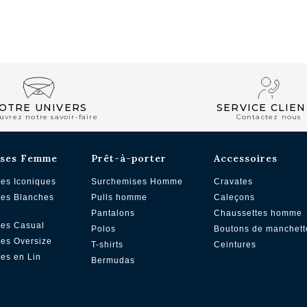
CLUB PRIVILÈGE
OTRE UNIVERS
SERVICE CLIEN
uvrez notre savoir-faire
Contactez nous
ses Femme
Prêt-à-porter
Accessoires
es Iconiques
Surchemises Homme
Cravates
es Blanches
Pulls homme
Caleçons
Pantalons
Chaussettes homme
es Casual
Polos
Boutons de manchett
es Oversize
T-shirts
Ceintures
es en Lin
Bermudas