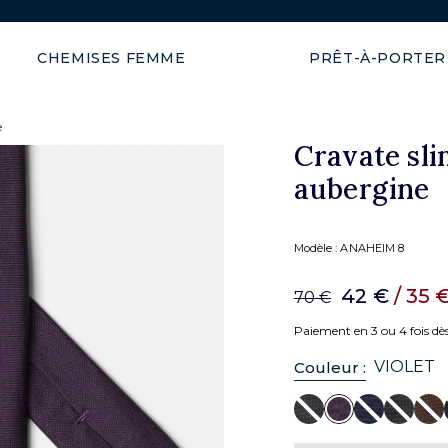
Expédition garantie en 48h
CHEMISES FEMME
PRÊT-À-PORTER
e
Cravate sli
aubergine
Modèle :
ANAHEIM 8
42 €
/ 35 
70 €
Paiement en 3 ou 4 fois dè
VIOLET
Couleur :