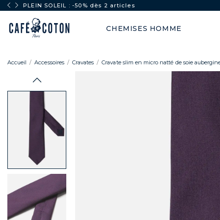
PLEIN SOLEIL : -50% dès 2 articles
CHEMISES HOMME
Accueil
Accessoires
Cravates
Cravate slim en micro natté de soie aubergin