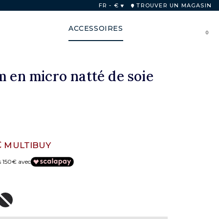
FR - €
TROUVER UN MAGASIN
ACCESSOIRES
0
m en micro natté de soie
€
MULTIBUY
s 150€ avec