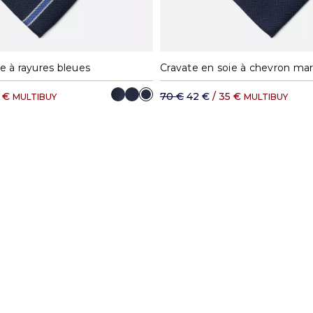
e à rayures bleues
Cravate en soie à chevron mar
5 €
70 €
42 €
/ 35 €
MULTIBUY
MULTIBUY