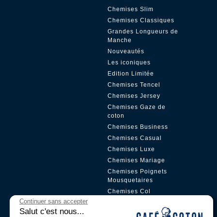
Chemises Slim
Chemises Classiques
Grandes Longueurs de
Manche
Nouveautés
Les iconiques
Edition Limitée
Chemises Tencel
Chemises Jersey
Chemises Gaze de
coton
Chemises Business
Chemises Casual
Chemises Luxe
Chemises Mariage
Chemises Poignets
Mousquetaires
Chemises Col
Boutonné
Continuer sans accepter
Salut c'est nous...
Chemises Col Mao