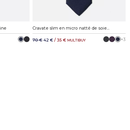
ine
Cravate slim en micro natté de soie marine
+3
70 €
42 €
/ 35 €
MULTIBUY