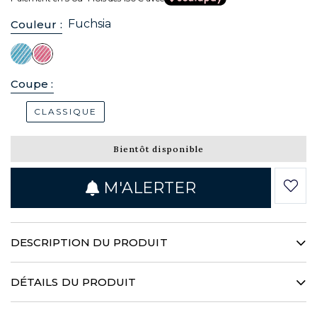
Fuchsia
Couleur :
Coupe :
CLASSIQUE
Bientôt disponible
M'ALERTER
DESCRIPTION DU PRODUIT
Fabriquée à partir des plus belles soies, la cravate est
DÉTAILS DU PRODUIT
l'argument essentiel du gentleman moderne. Elle s'allie
harmonieusement quelque soit le type de col, vous n'avez
COUPE CLASSIQUE
plus d'excuses pour créer des associations originales dans