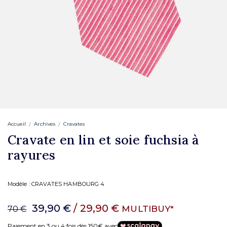
Accueil
Archives
Cravates
Cravate en lin et soie fuchsia à
rayures
Modèle :
CRAVATES HAMBOURG 4
39,90 €
/ 29,90 €
MULTIBUY*
70 €
Paiement en 3 ou 4 fois dès 150€ avec