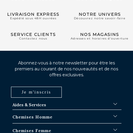
LIVRAISON EXPRESS
NOTRE UNIVERS
Expédié sous 48H ouvrées
Découvrez notre savoir-faire
SERVICE CLIENTS
NOS MAGASINS
Contactez nous
Adresses et horaires d’ouverture
Abonnez-vous à notre newsletter pour être les
premiers au courant de nos nouveautés et de nos
offres exclusives.
Je m'inscris
Aides & Services
FAQ
Chemises Homme
Délais d'expédition
Où en est ma commande ?
Chemises Blanches
Chemises Femme
Échange dans les boutiques Paris-IDF
Chemises Bleues