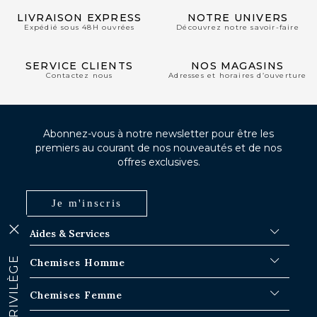
LIVRAISON EXPRESS
NOTRE UNIVERS
Expédié sous 48H ouvrées
Découvrez notre savoir-faire
SERVICE CLIENTS
NOS MAGASINS
Contactez nous
Adresses et horaires d’ouverture
Abonnez-vous à notre newsletter pour être les
premiers au courant de nos nouveautés et de nos
offres exclusives.
Je m'inscris
Aides & Services
FAQ
CLUB PRIVILÈGE
Chemises Homme
Délais d'expédition
Où en est ma commande ?
Chemises Blanches
Chemises Femme
Échange dans les boutiques Paris-IDF
Chemises Bleues
Retour & Remboursement
Chemises à Rayures
Chemises Iconiques