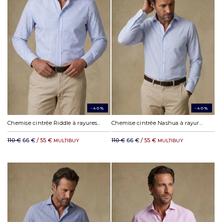
-40%
-40%
Chemise cintrée Riddle à rayures ciel
Chemise cintrée Nashua à rayures ciel
110 €
66 €
/ 55 €
110 €
66 €
/ 55 €
MULTIBUY
MULTIBUY