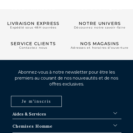
CLUB PRIVILÈGE
NOS BOUTIQUES
LIVRAISON EXPRESS
NOTRE UNIVERS
Expédié sous 48H ouvrées
Découvrez notre savoir-faire
SERVICE CLIENTS
NOS MAGASINS
Contactez nous
Adresses et horaires d’ouverture
Abonnez-vous à notre newsletter pour être les
premiers au courant de nos nouveautés et de nos
offres exclusives.
Je m'inscris
Aides & Services
FAQ
Chemises Homme
Délais d'expédition