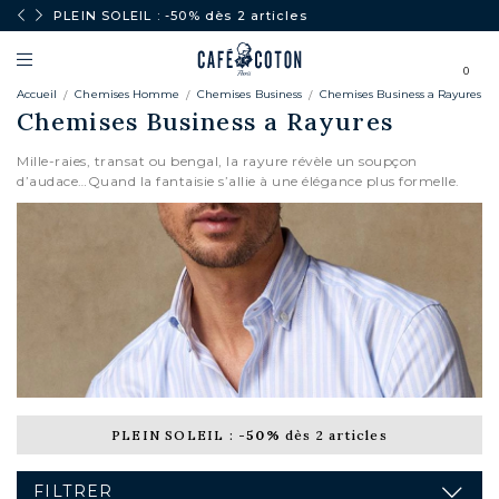
PLEIN SOLEIL : -50% dès 2 articles
0
Accueil
Chemises Homme
Chemises Business
Chemises Business a Rayures
Chemises Business a Rayures
Mille-raies, transat ou bengal, la rayure révèle un soupçon
d’audace…Quand la fantaisie s’allie à une élégance plus formelle.
PLEIN SOLEIL :
-50%
dès 2 articles
FILTRER