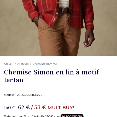
Accueil
Archives
Chemises Homme
Chemise Simon en lin à motif
tartan
Modèle :
122LSCAS SIMON 7
62 €
/ 53 €
MULTIBUY*
140 €
Paiement en 3 ou 4 fois dès 150€ avec