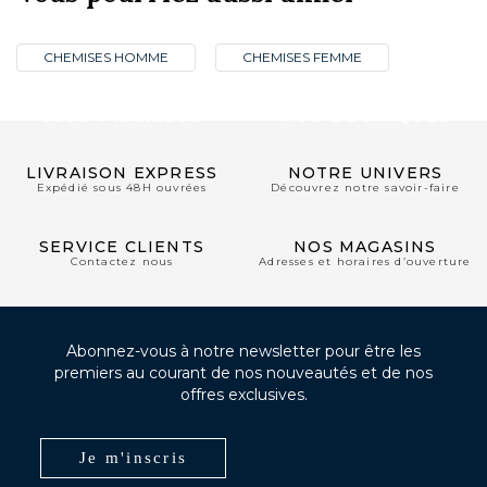
CHEMISES HOMME
CHEMISES FEMME
CLUB PRIVILÈGE
NOS BOUTIQUES
LIVRAISON EXPRESS
NOTRE UNIVERS
Expédié sous 48H ouvrées
Découvrez notre savoir-faire
SERVICE CLIENTS
NOS MAGASINS
Contactez nous
Adresses et horaires d’ouverture
Abonnez-vous à notre newsletter pour être les
premiers au courant de nos nouveautés et de nos
offres exclusives.
Je m'inscris