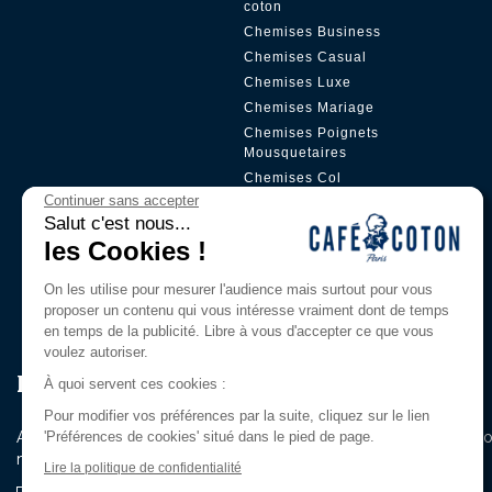
coton
Chemises Business
Chemises Casual
Chemises Luxe
Chemises Mariage
Chemises Poignets
Mousquetaires
Chemises Col
Boutonné
Continuer sans accepter
Salut c'est nous...
Chemises Col Mao
les Cookies !
Chemises Petit Col
Chemises Gorge
On les utilise pour mesurer l'audience mais surtout pour vous
Cachée
proposer un contenu qui vous intéresse vraiment dont de temps
en temps de la publicité. Libre à vous d'accepter ce que vous
voulez autoriser.
Rejoignez Notre Club Privilège
À quoi servent ces cookies :
Pour modifier vos préférences par la suite, cliquez sur le lien
Abonnez-vous à notre newsletter pour être les premiers au c
'Préférences de cookies' situé dans le pied de page.
nouveautés et de nos offres exclusives.
Lire la politique de confidentialité