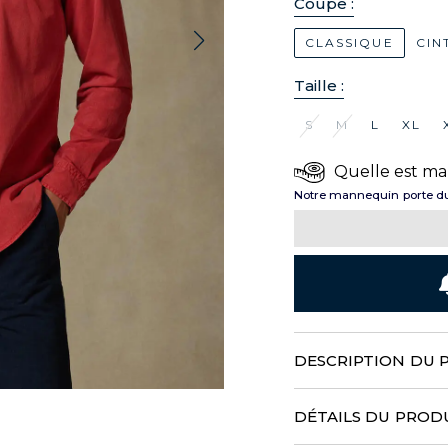
Coupe :
CLASSIQUE
CIN
Taille :
S
M
L
XL
Quelle est ma 
Notre mannequin porte du
DESCRIPTION DU 
Cette chemise lumineuse
réinvente les codes de
DÉTAILS DU PROD
par un tissage en coton &