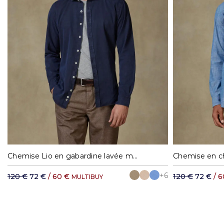
S
M
L
XL
XXL
S
Chemise Lio en gabardine lavée marine
+6
120 €
72 €
/ 60 €
120 €
72 €
/ 
MULTIBUY