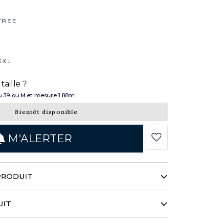
TREE
XXL
taille ?
 39 ou M et mesure 1.88m
Bientôt disponible
M'ALERTER
PRODUIT
 aux détails toujours plus sophistiqués
 l'élégance contemporaine. Rehaussée
UIT
 lyocell à la main singulière, elle révèle