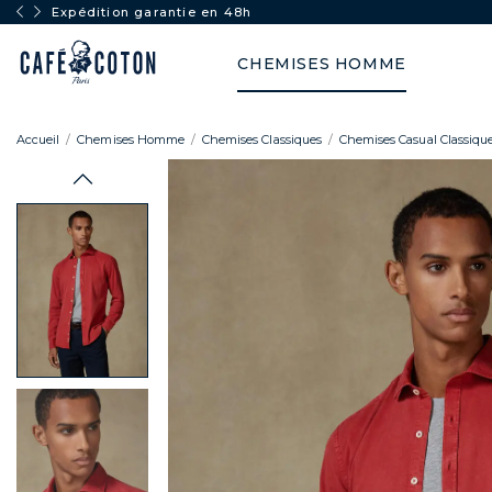
Livraison offerte dans l'UE dès 250€ d'achat
CHEMISES HOMME
Accueil
Chemises Homme
Chemises Classiques
Chemises Casual Classiqu