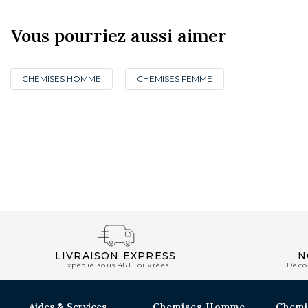
Vous pourriez aussi aimer
CHEMISES HOMME
CHEMISES FEMME
NOUVEAUTÉS
LIVRAISON EXPRESS
N
Expédié sous 48H ouvrées
Déco
Aides & Services
Chemises Homme
Chemi