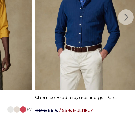
XL
M
L
XL
XXL
Chemise Bred à rayures indigo - Col Boutonné
+7
110 €
66 €
/ 55 €
MULTIBUY