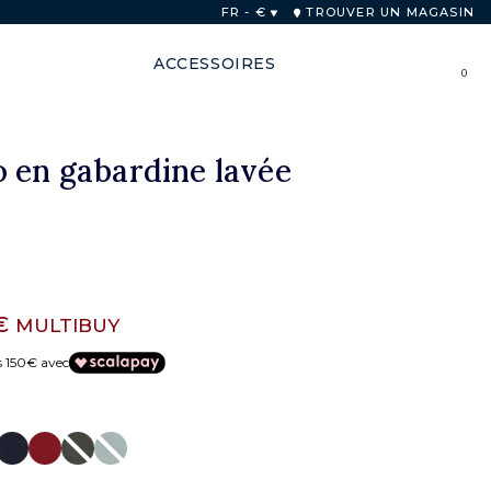
ticles
FR - €
TROUVER UN MAGASIN
ACCESSOIRES
0
 en gabardine lavée
 €
MULTIBUY
s 150€ avec