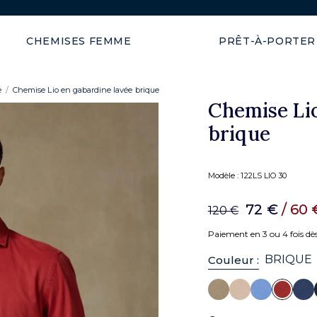
PLEIN SOLEIL : -50% dès 2 ar
CHEMISES FEMME
PRÊT-À-PORTER
e
Chemise Lio en gabardine lavée brique
Chemise Lio
brique
Modèle :
122LS LIO 30
72 €
/ 60
120 €
Paiement en 3 ou 4 fois dè
BRIQUE
Couleur :