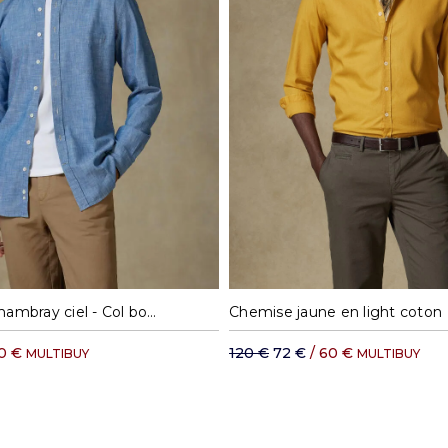
M
L
XL
XXL
M
L
XL
X
Chemise en chambray ciel - Col boutonné
Chemise jaune en light coton
60 €
120 €
72 €
/ 60 €
MULTIBUY
MULTIBUY