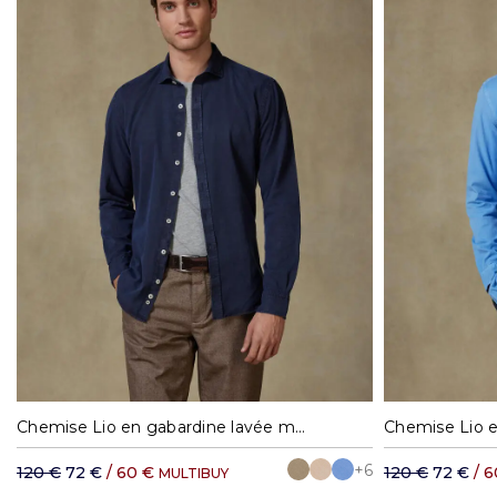
S
M
L
XL
XXL
S
Chemise Lio en gabardine lavée marine
Chemise Lio e
+6
120 €
72 €
/ 60 €
120 €
72 €
/ 
MULTIBUY