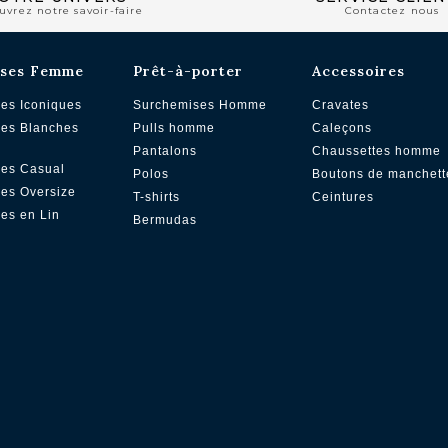
uvrez notre savoir-faire
Contactez nous
ses Femme
Prêt-à-porter
Accessoires
es Iconiques
Surchemises Homme
Cravates
es Blanches
Pulls homme
Caleçons
Pantalons
Chaussettes homme
es Casual
Polos
Boutons de manchett
es Oversize
T-shirts
Ceintures
es en Lin
Bermudas