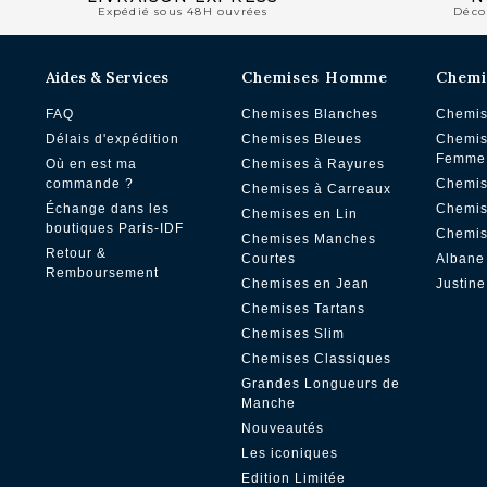
Expédié sous 48H ouvrées
Déco
Aides & Services
Chemises Homme
Chemi
FAQ
Chemises Blanches
Chemis
Délais d'expédition
Chemises Bleues
Chemis
Femme
Où en est ma
Chemises à Rayures
commande ?
Chemis
Chemises à Carreaux
Échange dans les
Chemis
Chemises en Lin
boutiques Paris-IDF
Chemis
Chemises Manches
Retour &
Courtes
Albane
Remboursement
Chemises en Jean
Justine
Chemises Tartans
Chemises Slim
Chemises Classiques
Grandes Longueurs de
Manche
Nouveautés
Les iconiques
Edition Limitée