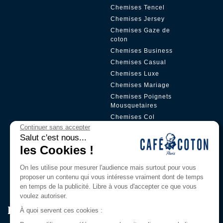
Chemises Tencel
Chemises Jersey
Chemises Gaze de
coton
Chemises Business
Chemises Casual
Chemises Luxe
Chemises Mariage
Chemises Poignets
Mousquetaires
Chemises Col
Boutonné
Continuer sans accepter
Salut c'est nous...
Chemises Col Mao
les Cookies !
Chemises Petit Col
Chemises Gorge
On les utilise pour mesurer l'audience mais surtout pour vous
Cachée
proposer un contenu qui vous intéresse vraiment dont de temps
en temps de la publicité. Libre à vous d'accepter ce que vous
voulez autoriser.
Rejoignez Notre Club Privilège
À quoi servent ces cookies :