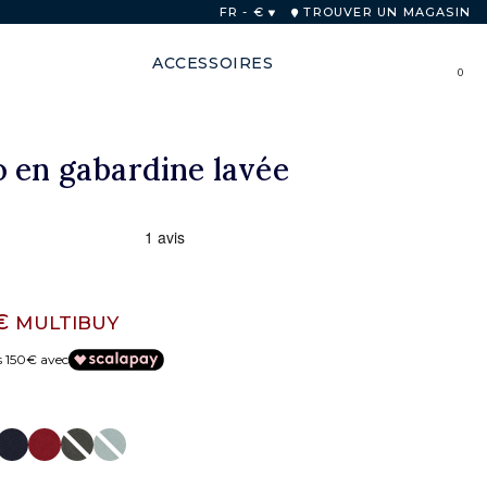
FR - €
TROUVER UN MAGASIN
ACCESSOIRES
0
 en gabardine lavée
 €
MULTIBUY
s 150€ avec