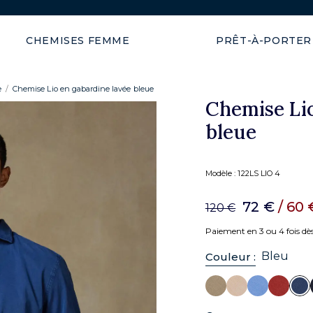
Expédition garantie en 48h
CHEMISES FEMME
PRÊT-À-PORTER
e
Chemise Lio en gabardine lavée bleue
Chemise Lio
bleue
Modèle :
122LS LIO 4
72 €
/ 60
120 €
Paiement en 3 ou 4 fois dè
Bleu
Couleur :