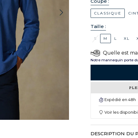
Coupe :
CLASSIQUE
CIN
Taille :
S
M
L
XL
Quelle est ma 
Notre mannequin porte du
PLE
Expédié en 48h
Voir les disponib
DESCRIPTION DU 