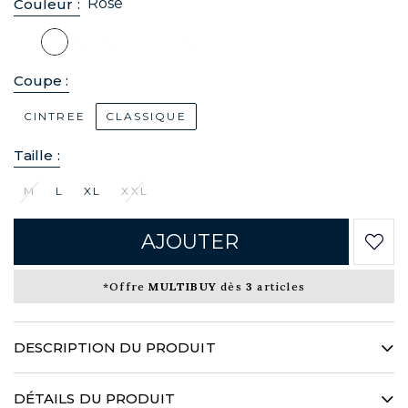
Rose
Couleur :
Coupe :
CINTREE
CLASSIQUE
Taille :
M
L
XL
XXL
AJOUTER
*Offre
MULTIBUY
dès
3
articles
DESCRIPTION DU PRODUIT
Une ode à la légèreté… Conçue à partir d’un tissage en piqué
de coton à la fluidité et au caractère incomparables, cette
DÉTAILS DU PRODUIT