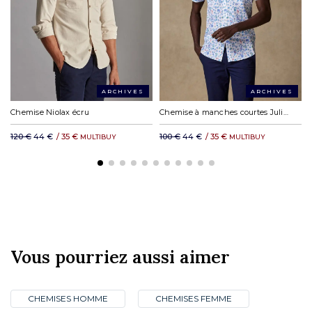
Chronopost à domicile dans l’espace Schengen : 12,65 €
DHL Express en Europe : à partir de 19,23€
DHL reste du monde : à partir de 35,11 €
ARCHIVES
ARCHIVES
Chemise Niolax écru
Chemise à manches courtes Julius à imprimé floral - Col Boutonné
120 €
44 €
/
35 €
100 €
44 €
/
35 €
MULTIBUY
MULTIBUY
Vous pourriez aussi aimer
CHEMISES HOMME
CHEMISES FEMME