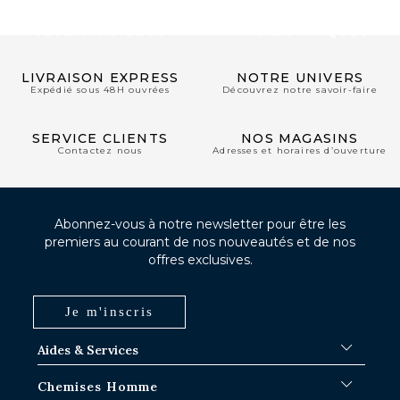
CLUB PRIVILÈGE
NOS BOUTIQUES
LIVRAISON EXPRESS
NOTRE UNIVERS
Expédié sous 48H ouvrées
Découvrez notre savoir-faire
SERVICE CLIENTS
NOS MAGASINS
Contactez nous
Adresses et horaires d’ouverture
Abonnez-vous à notre newsletter pour être les
premiers au courant de nos nouveautés et de nos
offres exclusives.
Je m'inscris
Aides & Services
FAQ
Chemises Homme
Délais d'expédition