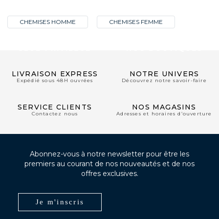
CHEMISES HOMME
CHEMISES FEMME
CLUB PRIVILÈGE
NOS BOUTIQUES
LIVRAISON EXPRESS
NOTRE UNIVERS
Expédié sous 48H ouvrées
Découvrez notre savoir-faire
SERVICE CLIENTS
NOS MAGASINS
Contactez nous
Adresses et horaires d’ouverture
Abonnez-vous à notre newsletter pour être les
premiers au courant de nos nouveautés et de nos
offres exclusives.
Je m'inscris