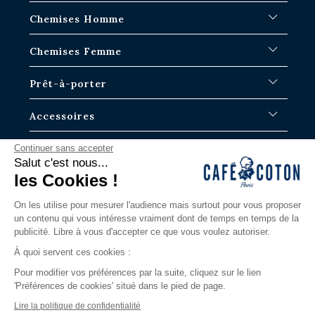
FAQ
Chemises Homme
Délais d'expédition
Où en est ma commande ?
Chemises Blanches
Chemises Femme
Échange dans les boutiques Paris-IDF
Chemises Bleues
Retour & Remboursement
Chemises à Rayures
Chemises Iconiques
Prêt-à-porter
Chemises à Carreaux
Chemises Blanches Femme
Chemises en Lin
Chemises Casual
Surchemises Homme
Accessoires
Chemises Manches Courtes
Chemises Oversize
Pulls homme
Chemises en Jean
Chemises en Lin
Pantalons
Cravates
La Marque
Continuer sans accepter
Chemises Tartans
Albane
Polos
Caleçons
Salut c'est nous...
Chemises Slim
Justine
T-shirts
Chaussettes homme
Notre Histoire
les Cookies !
Contactez nous
Chemises Classiques
Bermudas
Boutons de manchettes
Blog
Via notre formulaire ou par téléphone.
Grandes Longueurs de Manche
Ceintures
Les guides
On les utilise pour mesurer l'audience mais surtout pour vous proposer
Du lundi au samedi
un contenu qui vous intéresse vraiment dont de temps en temps de la
Nouveautés
Nos boutiques
9h-19H / 11h-19h le Samedi
publicité. Libre à vous d'accepter ce que vous voulez autoriser.
Les iconiques
LOOKBOOK
contact@cafecoton.com
Edition Limitée
La nouvelle ère
À quoi servent ces cookies :
Chemises Tencel
Pour modifier vos préférences par la suite, cliquez sur le lien
Chemises Jersey
'Préférences de cookies' situé dans le pied de page.
Chemises Gaze de coton
Lire la politique de confidentialité
Chemises Business