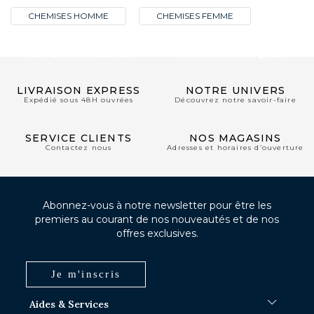
CHEMISES HOMME
CHEMISES FEMME
CLUB PRIVILÈGE
NOS BOUTIQUES
LIVRAISON EXPRESS
NOTRE UNIVERS
Expédié sous 48H ouvrées
Découvrez notre savoir-faire
SERVICE CLIENTS
NOS MAGASINS
Contactez nous
Adresses et horaires d’ouverture
Abonnez-vous à notre newsletter pour être les
premiers au courant de nos nouveautés et de nos
offres exclusives.
Je m'inscris
Aides & Services