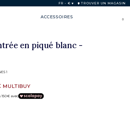
FR - €
TROUVER UN MAGASIN
ACCESSOIRES
0
trée en piqué blanc -
ES 1
€
MULTIBUY
s 150€ avec