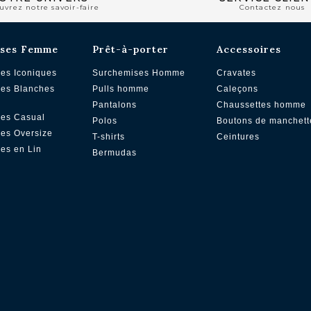
uvrez notre savoir-faire
Contactez nous
ses Femme
Prêt-à-porter
Accessoires
es Iconiques
Surchemises Homme
Cravates
es Blanches
Pulls homme
Caleçons
Pantalons
Chaussettes homme
es Casual
Polos
Boutons de manchett
es Oversize
T-shirts
Ceintures
es en Lin
Bermudas