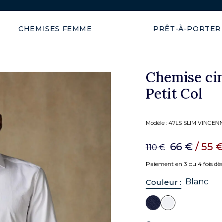
Expédition garantie en 48h
CHEMISES FEMME
PRÊT-À-PORTER
Chemise cin
Petit Col
Modèle :
47LS SLIM VINCENN
66 €
/ 55 
110 €
Paiement en 3 ou 4 fois dè
Blanc
Couleur :