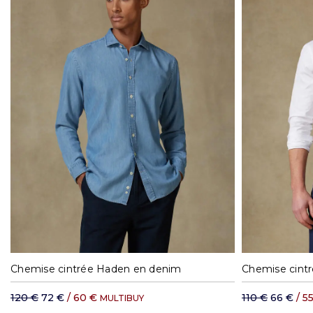
37
38
39
40
41
42
37
3
Chemise cintrée Haden en denim
Chemise cintr
120 €
72 €
/ 60 €
110 €
66 €
/ 5
MULTIBUY