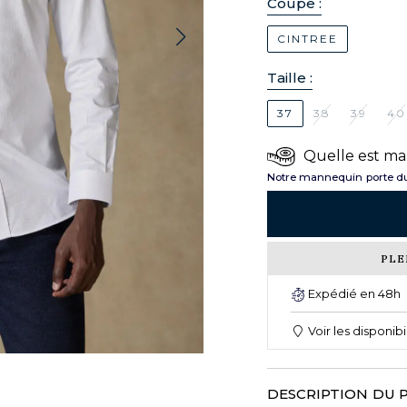
Coupe :
CINTREE
Taille :
37
38
39
40
Quelle est ma 
Notre mannequin porte du
PLE
Expédié en 48h
Voir les disponib
DESCRIPTION DU 