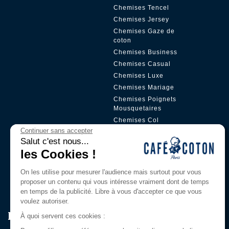
Chemises Tencel
Chemises Jersey
Chemises Gaze de
coton
Chemises Business
Chemises Casual
Chemises Luxe
Chemises Mariage
Chemises Poignets
Mousquetaires
Chemises Col
Boutonné
Continuer sans accepter
Salut c'est nous...
Chemises Col Mao
les Cookies !
Chemises Petit Col
Chemises Gorge
On les utilise pour mesurer l'audience mais surtout pour vous
Cachée
proposer un contenu qui vous intéresse vraiment dont de temps
en temps de la publicité. Libre à vous d'accepter ce que vous
voulez autoriser.
Rejoignez Notre Club Privilège
À quoi servent ces cookies :