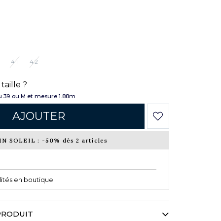
41
42
taille ?
 39 ou M et mesure 1.88m
AJOUTER
IN SOLEIL :
-50%
dès 2 articles
ilités en boutique
PRODUIT