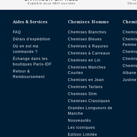
Expédié sous 48H ouvrées
Déco
Aides & Services
Chemises Homme
Chemi
FAQ
Chemises Blanches
Chemis
Délais d'expédition
Chemises Bleues
Chemis
Femme
Où en est ma
Chemises à Rayures
commande ?
Chemis
Chemises à Carreaux
Échange dans les
Chemis
Chemises en Lin
boutiques Paris-IDF
Chemis
Chemises Manches
Retour &
Courtes
Albane
Remboursement
Chemises en Jean
Justine
Chemises Tartans
Chemises Slim
Chemises Classiques
Grandes Longueurs de
Manche
Nouveautés
Les iconiques
Edition Limitée