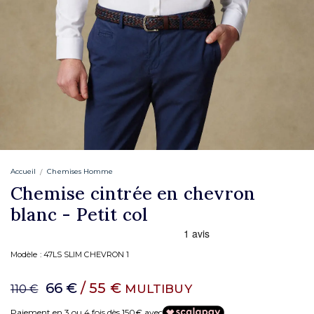
Accueil
Chemises Homme
Chemise cintrée en chevron
blanc - Petit col
Modèle :
47LS SLIM CHEVRON 1
66 €
/ 55 €
MULTIBUY
110 €
Paiement en 3 ou 4 fois dès 150€ avec