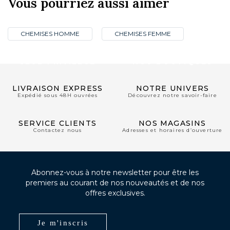
Vous pourriez aussi aimer
CHEMISES HOMME
CHEMISES FEMME
CLUB PRIVILÈGE
NOS BOUTIQUES
LIVRAISON EXPRESS
NOTRE UNIVERS
Expédié sous 48H ouvrées
Découvrez notre savoir-faire
SERVICE CLIENTS
NOS MAGASINS
Contactez nous
Adresses et horaires d’ouverture
Abonnez-vous à notre newsletter pour être les
premiers au courant de nos nouveautés et de nos
offres exclusives.
Je m'inscris