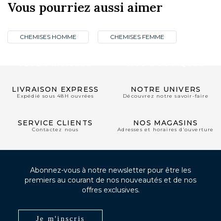
Vous pourriez aussi aimer
CHEMISES HOMME
CHEMISES FEMME
CLUB PRIVILÈGE
NOS BOUTIQUES
LIVRAISON EXPRESS
NOTRE UNIVERS
Expédié sous 48H ouvrées
Découvrez notre savoir-faire
SERVICE CLIENTS
NOS MAGASINS
Contactez nous
Adresses et horaires d’ouverture
Abonnez-vous à notre newsletter pour être les
premiers au courant de nos nouveautés et de nos
offres exclusives.
Je m'inscris