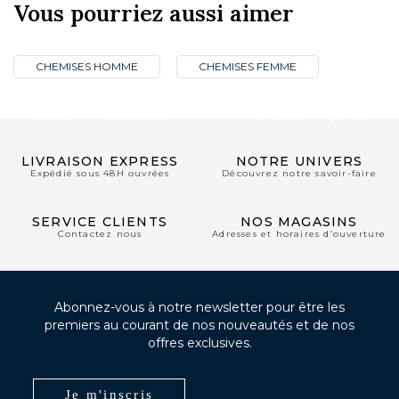
Vous pourriez aussi aimer
CHEMISES HOMME
CHEMISES FEMME
CLUB PRIVILÈGE
NOS BOUTIQUES
LIVRAISON EXPRESS
NOTRE UNIVERS
Expédié sous 48H ouvrées
Découvrez notre savoir-faire
SERVICE CLIENTS
NOS MAGASINS
Contactez nous
Adresses et horaires d’ouverture
Abonnez-vous à notre newsletter pour être les
premiers au courant de nos nouveautés et de nos
offres exclusives.
Je m'inscris