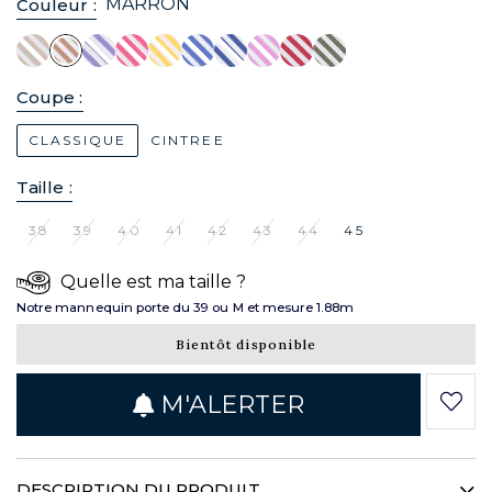
MARRON
Couleur :
Coupe :
CLASSIQUE
CINTREE
Taille :
38
39
40
41
42
43
44
45
Quelle est ma taille ?
Notre mannequin porte du 39 ou M et mesure 1.88m
Bientôt disponible
M'ALERTER
DESCRIPTION DU PRODUIT