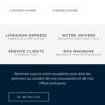
CHEMISES HOMME
CHEMISES FEMME
CLUB PRIVILÈGE
NOS BOUTIQUES
LIVRAISON EXPRESS
NOTRE UNIVERS
Expédié sous 48H ouvrées
Découvrez notre savoir-faire
SERVICE CLIENTS
NOS MAGASINS
Contactez nous
Adresses et horaires d’ouverture
Abonnez-vous à notre newsletter pour être les
premiers au courant de nos nouveautés et de nos
offres exclusives.
Je m'inscris