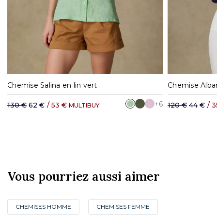
S
M
L
XL
Chemise Salina en lin vert
Chemise Alban
+6
130 €
62 €
/
53 €
120 €
44 €
/
3
MULTIBUY
Vous pourriez aussi aimer
CHEMISES HOMME
CHEMISES FEMME