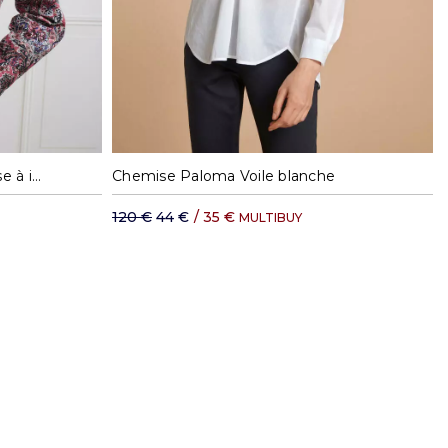
XL
S
M
XL
Chemise Albane en flanelle rose à imprimé floral
Chemise Paloma Voile blanche
120 €
44 €
/
35 €
MULTIBUY