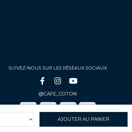
SUIVEZ-NOUS SUR LES RÉSEAUX SOCIAUX
@CAFE_COTON
AJOUTER AU PANIER
ns Légales
|
Politique de confidentialité
|
Les Conditions Générales De Vente
s réglementations. Personnalisez vos préférences pour contrôler