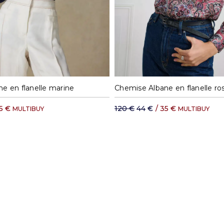
S
M
L
XL
S
M
L
e en flanelle marine
5 €
120 €
44 €
/
35 €
MULTIBUY
MULTIBUY