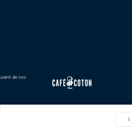
ourant de nos
s Options
© CAFÉ COTON 2024
Mentio
ètres de confidentialité, en garantissant la conformité avec le