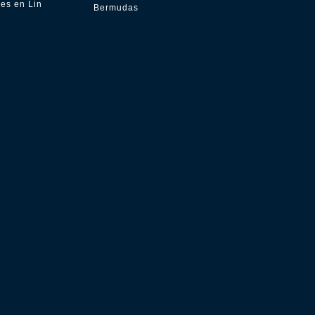
es en Lin
Bermudas