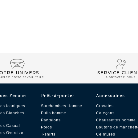
CLUB PRIVILÈGE
OTRE UNIVERS
SERVICE CLIEN
uvrez notre savoir-faire
Contactez nous
ses Femme
Prêt-à-porter
Accessoires
es Iconiques
Surchemises Homme
Cravates
es Blanches
Pulls homme
Caleçons
Pantalons
Chaussettes homme
es Casual
Polos
Boutons de manchett
es Oversize
T-shirts
Ceintures