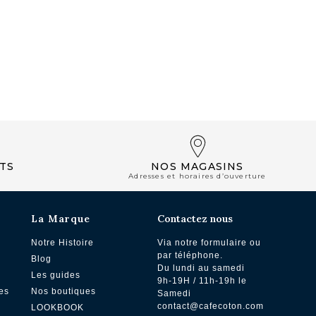
NOS BOUTIQUES
TS
NOS MAGASINS
Adresses et horaires d’ouverture
La Marque
Contactez nous
Notre Histoire
Via notre formulaire ou
par téléphone.
Blog
Du lundi au samedi
Les guides
9h-19H / 11h-19h le
es
Nos boutiques
Samedi
contact@cafecoton.com
LOOKBOOK