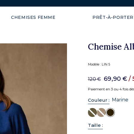
Expédition garantie en 48h
CHEMISES FEMME
PRÊT-À-PORTER
Chemise Alb
Modèle :
LIN 5
69,90 €
/ 
120 €
Paiement en 3 ou 4 fois dè
Marine
Couleur :
Taille :