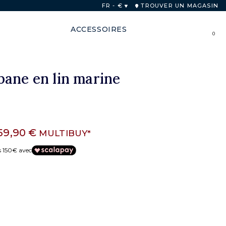
FR - €
TROUVER UN MAGASIN
ACCESSOIRES
0
ane en lin marine
59,90 €
MULTIBUY*
s 150€ avec