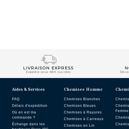
NOUVEAUTÉS
LIVRAISON EXPRESS
N
Expédié sous 48H ouvrées
Déco
Aides & Services
Chemises Homme
Chemi
FAQ
Chemises Blanches
Chemis
Délais d'expédition
Chemises Bleues
Chemis
Femme
Où en est ma
Chemises à Rayures
commande ?
Chemis
Chemises à Carreaux
Échange dans les
Chemis
Chemises en Lin