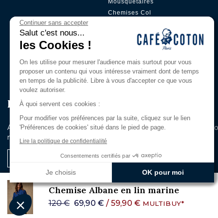
Mousquetaires
Chemises Col
Boutonné
Continuer sans accepter
Salut c'est nous...
Chemises Col Mao
les Cookies !
Chemises Petit Col
Chemises Gorge
On les utilise pour mesurer l'audience mais surtout pour vous
Cachée
proposer un contenu qui vous intéresse vraiment dont de temps
en temps de la publicité. Libre à vous d'accepter ce que vous
voulez autoriser.
Rejoignez Notre Club Privilège
À quoi servent ces cookies :
Pour modifier vos préférences par la suite, cliquez sur le lien
Abonnez-vous à notre newsletter pour être les premiers au c
'Préférences de cookies' situé dans le pied de page.
nouveautés et de nos offres exclusives.
Lire la politique de confidentialité
Consentements certifiés par
Je m'inscris
Je choisis
OK pour moi
Axeptio consent
Chemise Albane en lin marine
Plateforme de Gestion du Consentement : Personnalisez vo
120 €
69,90 €
/ 59,90 €
MULTIBUY*
Notre plateforme vous permet d'adapter et de gérer vos param