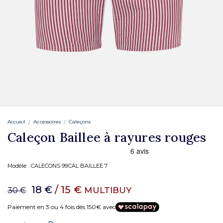
Accueil
Accessoires
Caleçons
Caleçon Baillee à rayures rouges
Modèle :
CALECONS 99CAL BAILLEE 7
18 €
/ 15 €
MULTIBUY
30 €
Paiement en 3 ou 4 fois dès 150€ avec