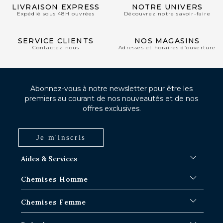
LIVRAISON EXPRESS
NOTRE UNIVERS
Expédié sous 48H ouvrées
Découvrez notre savoir-faire
SERVICE CLIENTS
NOS MAGASINS
Contactez nous
Adresses et horaires d’ouverture
Abonnez-vous à notre newsletter pour être les
premiers au courant de nos nouveautés et de nos
offres exclusives.
Je m'inscris
Aides & Services
FAQ
Chemises Homme
Délais d'expédition
Où en est ma commande ?
Chemises Blanches
Chemises Femme
Échange dans les boutiques Paris-IDF
Chemises Bleues
Retour & Remboursement
Chemises à Rayures
Chemises Iconiques