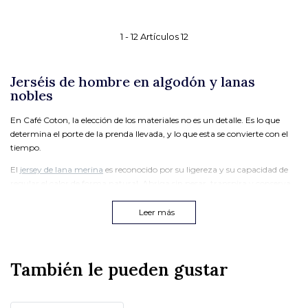
1 -
12
Artículos
12
Jerséis de hombre en algodón y lanas
nobles
En Café Coton, la elección de los materiales no es un detalle. Es lo que
determina el porte de la prenda llevada, y lo que esta se convierte con el
tiempo.
El
jersey de lana merina
es reconocido por su ligereza y su capacidad de
regular el calor de forma natural. Abriga sin pesar, transpira y conserva
su forma lavado tras lavado. Es un material que se adapta a la
temperatura del cuerpo, que os acompaña durante todo el día.
Leer más
El
jersey de lana de cordero
, por su parte, es una lana suave y densa,
procedente de la primera esquila del cordero. Ofrece una suavidad
inmediata al tacto y una excelente resistencia en el tiempo. Un jersey de
También le pueden gustar
lana de cordero conserva su estructura y su aspecto, temporada tras
temporada.