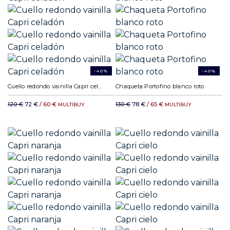
-40%
-40%
Cuello redondo vainilla Capri celadón
Chaqueta Portofino blanco roto
120 €
72 €
/ 60 €
130 €
78 €
/ 65 €
MULTIBUY
MULTIBUY