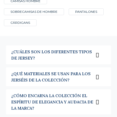
El jersey de algodón hombre es la prenda de entretiempo por excelencia.
CAMISAS HOMBRE
Más ligera, más transpirable, acompaña los días en los que la lana sería
excesiva.
SOBRECAMISAS DE HOMBRE
PANTALONES
Esta herencia en la elección de los materiales es la de una casa formada
CÁRDIGANS
en la exigencia textil. En Café Coton, la misma atención dedicada a la
camisa se aplica al jersey: en el corte, los acabados y la durabilidad de las
piezas.
Cuello redondo, cuello de pico o cuello
alto: qué jersey elegir
¿CUÁLES SON LOS DIFERENTES TIPOS
DE JERSEY?
El cuello es a menudo lo que determina el lugar de un jersey en un look.
Se elige el cuello adecuado, para la ocasión adecuada.
¿QUÉ MATERIALES SE USAN PARA LOS
El cuello redondo es el más versátil. Se lleva sobre una camisa cuyo cuello
sobresale ligeramente, y se desliza fácilmente bajo una chaqueta. Es una
JERSÉIS DE LA COLECCIÓN?
prenda que se elige sin plantearse preguntas, tanto para la oficina como
para el fin de semana.
¿CÓMO ENCARNA LA COLECCIÓN EL
El cuello de pico está pensado para superponerse. Llevado sobre una
ESPÍRITU DE ELEGANCIA Y AUDACIA DE
camisa clásica, deja ver el cuello y la corbata. Es a menudo el jersey del
LA MARCA?
vestuario profesional, el que estructura una silueta sin recargarla.
El
cuello alto hombre
se impone en cuanto bajan las temperaturas.