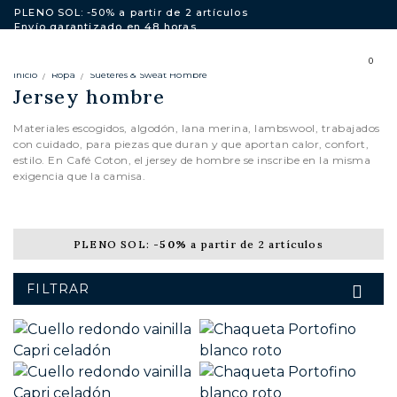
PLENO SOL: -50% a partir de 2 artículos
Envío garantizado en 48 horas
Envío gratuito a la Unión Europea para compras superiores a
250€.
0
Inicio
Ropa
Suéteres & Sweat Hombre
Jersey hombre
Materiales escogidos, algodón, lana merina, lambswool, trabajados
con cuidado, para piezas que duran y que aportan calor, confort,
estilo. En Café Coton, el jersey de hombre se inscribe en la misma
exigencia que la camisa.
CARDIGANS
PLENO SOL:
-50%
a partir de 2 artículos
FILTRAR