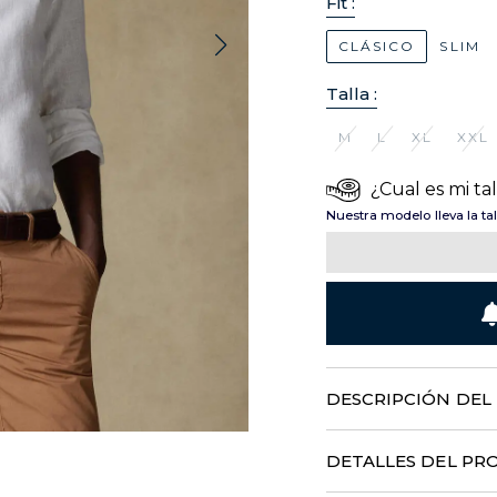
Fit :
CLÁSICO
SLIM
Talla :
M
L
XL
XXL
¿Cual es mi tal
Nuestra modelo lleva la ta
DESCRIPCIÓN DE
Ligera y auténtica, esta c
insospechada sensación de 
DETALLES DEL P
y confeccionada con una pr