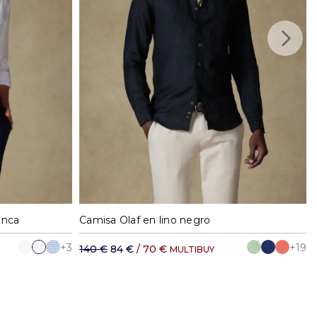
41
42
M
L
XL
XXL
anca
Camisa Olaf en lino negro
+3
+19
140 €
84 €
/ 70 €
MULTIBUY