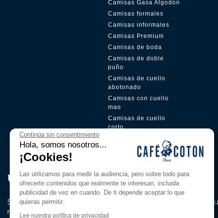
Camisas Gasa Algodón
Camisas formales
Camisas informales
Camisas Premium
Camisas de boda
Camisas de doble
puño
Camisas de cuello
abotonado
Camisas con cuello
mao
Camisas de cuello
corto
Continúa sin consentimiento
Tapeta oculta
Hola, somos nosotros...
¡Cookies!
Las utilizamos para medir la audiencia, pero sobre todo para
Únete a nuestro Pri̇vi̇lege Club
ofrecerte contenidos que realmente te interesan, incluida
publicidad de vez en cuando. De ti depende aceptar lo que
Suscríbete a nuestro boletín para ser el primero en conocer n
quieras permitir.
novedades y nuestras ofertas exclusivas.
Lee nuestra política de privacidad