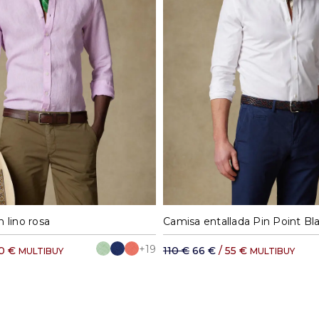
M
L
XL
XXL
37
38
39
40
 lino rosa
Camisa entallada Pin Point Bl
+19
70 €
110 €
66 €
/ 55 €
MULTIBUY
MULTIBUY