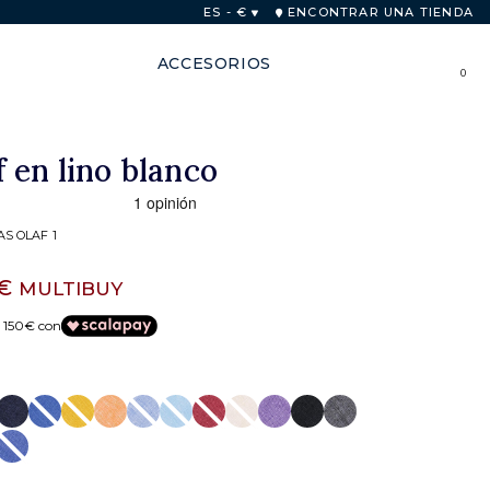
as
ES - €
ENCONTRAR UNA TIENDA
ACCESORIOS
0
 en lino blanco
AS OLAF 1
 €
MULTIBUY
e 150€ con