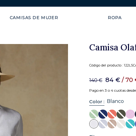
Envío garantizado en 48 hor
CAMISAS DE MUJER
ROPA
Camisa Olaf
Código del producto :
122LSC
84 €
/ 70
140 €
Pago en 3 o 4 cuotas desd
Blanco
Color :