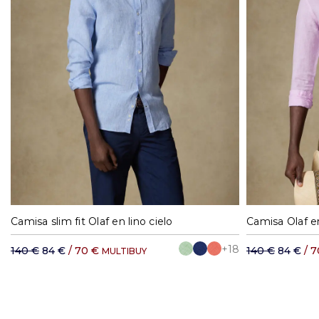
S
M
L
XL
Camisa slim fit Olaf en lino cielo
Camisa Olaf en
+18
140 €
84 €
/ 70 €
140 €
84 €
/ 
MULTIBUY