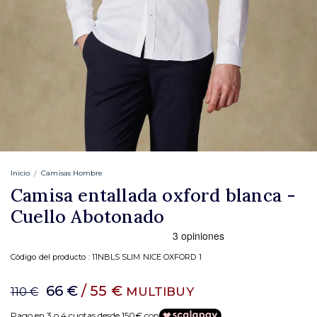
Inicio
Camisas Hombre
Camisa entallada oxford blanca -
Cuello Abotonado
Código del producto :
11NBLS SLIM NICE OXFORD 1
66 €
/ 55 €
MULTIBUY
110 €
Pago en 3 o 4 cuotas desde 150€ con