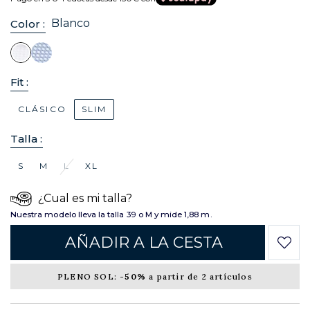
Blanco
Color :
Fit :
CLÁSICO
SLIM
Talla :
S
M
L
XL
¿Cual es mi talla?
Nuestra modelo lleva la talla 39 o M y mide 1,88 m.
AÑADIR A LA CESTA
PLENO SOL:
-50%
a partir de 2 artículos