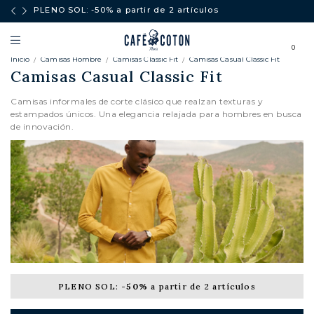
ores a
PLENO SOL: -50% a partir de 2 artículos
0
Inicio
Camisas Hombre
Camisas Classic Fit
Camisas Casual Classic Fit
Camisas Casual Classic Fit
Camisas informales de corte clásico que realzan texturas y
estampados únicos. Una elegancia relajada para hombres en busca
de innovación.
PLENO SOL:
-50%
a partir de 2 artículos