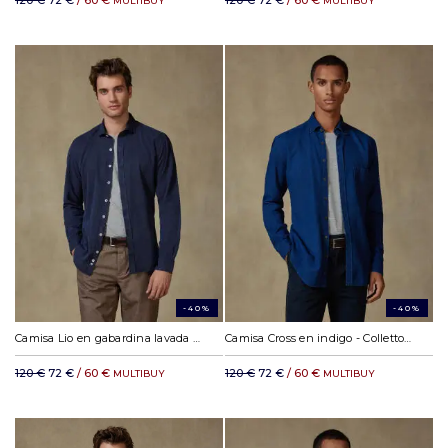
120 €
72 €
/ 60 €
120 €
72 €
/ 60 €
MULTIBUY
MULTIBUY
-40%
-40%
Camisa Lio en gabardina lavada marino
Camisa Cross en indigo - Colletto button-down
120 €
72 €
/ 60 €
120 €
72 €
/ 60 €
MULTIBUY
MULTIBUY