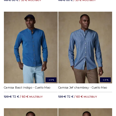
110 €
66 €
/ 55 €
110 €
66 €
/ 55 €
MULTIBUY
MULTIBUY
-40%
-40%
Camisa Basil índigo - Cuello Mao
Camisa Jef chambray - Cuello Mao
120 €
72 €
/ 60 €
120 €
72 €
/ 60 €
MULTIBUY
MULTIBUY