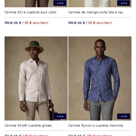
-40%
-40%
Camisa Elli a cuadros azul cielo
Camisa de manga corta Isla a rayas índigo - Cuello abotonada
110 €
66 €
/ 55 €
110 €
66 €
/ 55 €
MULTIBUY
MULTIBUY
-40%
-40%
Camisa Elliott cuadros grises
Camisa Byron a cuadros marinos