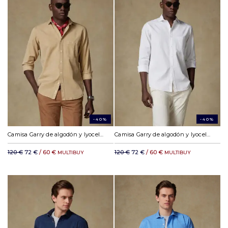
-40%
-40%
Camisa Garry de algodón y lyocell habano
Camisa Garry de algodón y lyocell blanco roto
120 €
72 €
/ 60 €
120 €
72 €
/ 60 €
MULTIBUY
MULTIBUY