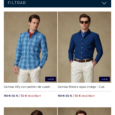
FILTRAR
-40%
-40%
Camisa Alfy con patrón de cuadros - Cuello abotonada
Camisa Bred a rayas índigo - Cuello abotonada
110 €
66 €
/ 55 €
110 €
66 €
/ 55 €
MULTIBUY
MULTIBUY