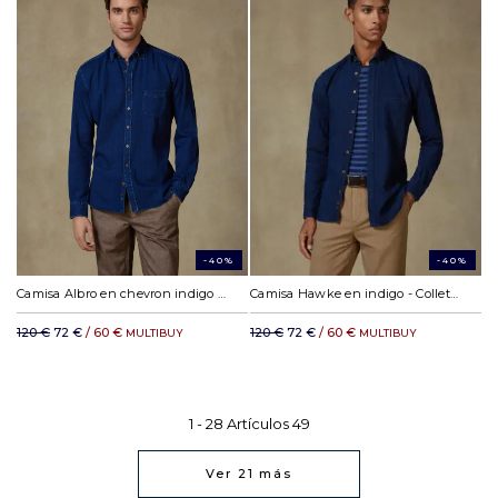
-40%
-40%
Camisa Albro en chevron indigo - Colletto button-down
Camisa Hawke en indigo - Colletto button-down
120 €
72 €
/ 60 €
120 €
72 €
/ 60 €
MULTIBUY
MULTIBUY
1 -
28
Artículos
49
Ver
21
más