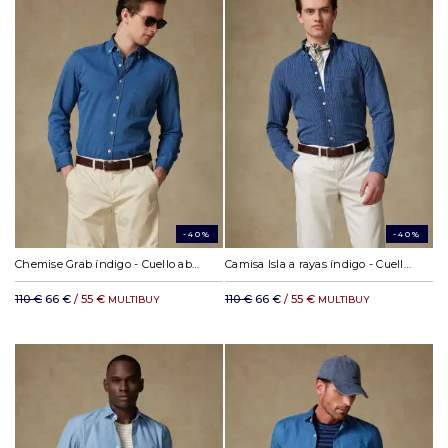
-40%
-40%
Chemise Grab índigo - Cuello abotonada
Camisa Isla a rayas índigo - Cuello abotonada
110 €
66 €
/ 55 €
110 €
66 €
/ 55 €
MULTIBUY
MULTIBUY