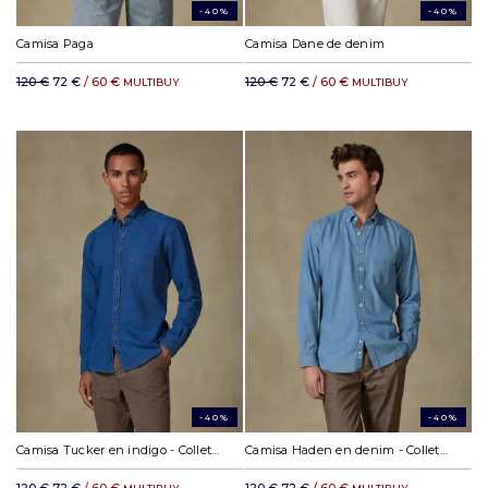
-40%
-40%
Camisa Paga
Camisa Dane de denim
120 €
72 €
/ 60 €
120 €
72 €
/ 60 €
MULTIBUY
MULTIBUY
-40%
-40%
Camisa Tucker en indigo - Colletto button-down
Camisa Haden en denim - Colletto button-down