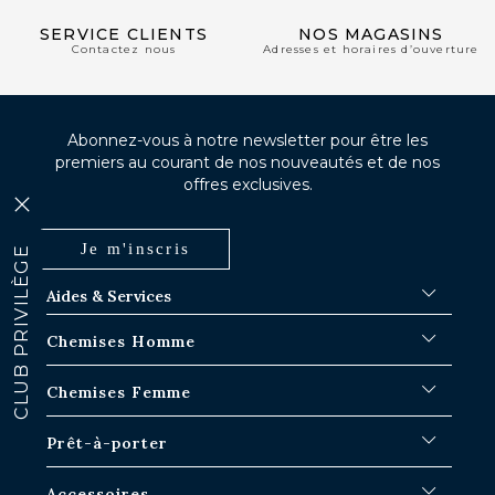
SERVICE CLIENTS
NOS MAGASINS
Contactez nous
Adresses et horaires d’ouverture
Abonnez-vous à notre newsletter pour être les
premiers au courant de nos nouveautés et de nos
offres exclusives.
Je m'inscris
CLUB PRIVILÈGE
Aides & Services
FAQ
Chemises Homme
Délais d'expédition
Où en est ma commande ?
Chemises Blanches
Chemises Femme
Échange dans les boutiques Paris-IDF
Chemises Bleues
Retour & Remboursement
Chemises à Rayures
Chemises Iconiques
Prêt-à-porter
Chemises à Carreaux
Chemises Blanches Femme
Chemises en Lin
Chemises Casual
Surchemises Homme
Accessoires