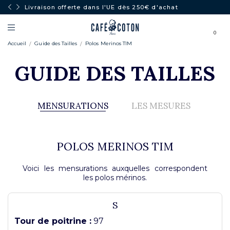
Livraison offerte dans l'UE dès 250€ d'achat
0
Accueil
Guide des Tailles
Polos Merinos TIM
GUIDE DES TAILLES
MENSURATIONS
LES MESURES
POLOS MERINOS TIM
Voici les mensurations auxquelles correspondent
les polos mérinos.
S
Tour de poitrine :
97