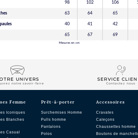
98
102
106
ches
63
64
65
épaules
40
41
42
65
67
69
Mesures en cm
OTRE UNIVERS
SERVICE CLIEN
uvrez notre savoir-faire
Contactez nous
ses Femme
Prêt-à-porter
Accessoires
es Iconiques
Surchemises Homme
Cravates
es Blanches
Pulls homme
Caleçons
Pantalons
Chaussettes homme
es Casual
Polos
Boutons de manchett