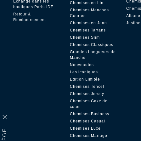
Échange dans les
Chemis
Chemises en Lin
boutiques Paris-IDF
Chemis
Chemises Manches
Retour &
Courtes
Albane
Remboursement
Chemises en Jean
Justine
Chemises Tartans
Chemises Slim
Chemises Classiques
Grandes Longueurs de
Manche
Nouveautés
Les iconiques
Edition Limitée
Chemises Tencel
Chemises Jersey
Chemises Gaze de
coton
Chemises Business
Chemises Casual
Chemises Luxe
Chemises Mariage