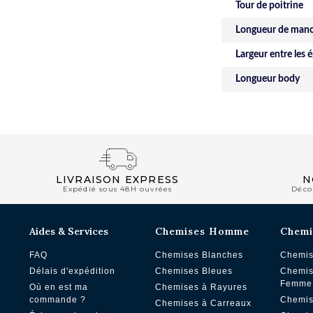
Tour de poitrine
Longueur de man
Largeur entre les 
Longueur body
LIVRAISON EXPRESS
N
Expédié sous 48H ouvrées
Déco
Aides & Services
Chemises Homme
Chemi
FAQ
Chemises Blanches
Chemis
Délais d'expédition
Chemises Bleues
Chemis
Femme
Où en est ma
Chemises à Rayures
commande ?
Chemis
Chemises à Carreaux