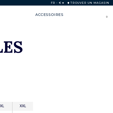
FR - €
TROUVER UN MAGASIN
ACCESSOIRES
0
LES
XL
XXL