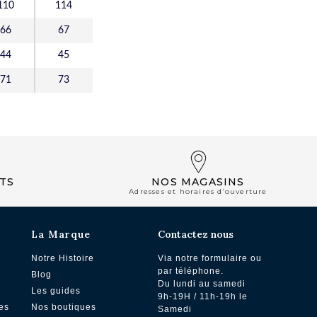
110
114
66
67
44
45
71
73
TS
NOS MAGASINS
Adresses et horaires d’ouverture
La Marque
Contactez nous
Notre Histoire
Via notre formulaire ou
par téléphone.
Blog
Du lundi au samedi
Les guides
9h-19H / 11h-19h le
es
Nos boutiques
Samedi