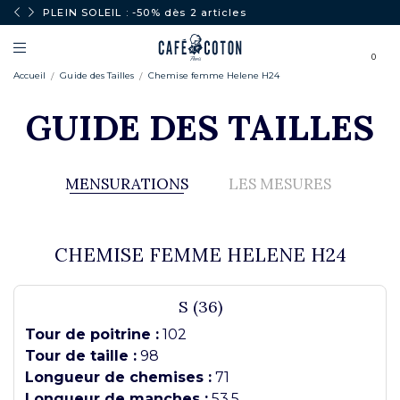
PLEIN SOLEIL : -50% dès 2 articles
0
Accueil
Guide des Tailles
Chemise femme Helene H24
GUIDE DES TAILLES
MENSURATIONS
LES MESURES
CHEMISE FEMME HELENE H24
S (36)
Tour de poitrine :
102
Tour de taille :
98
Longueur de chemises :
71
Longueur de manches :
53.5