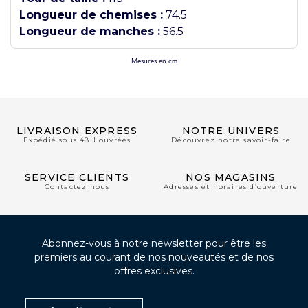
Longueur de chemises :
74.5
Longueur de manches :
56.5
Mesures en cm
LIVRAISON EXPRESS
NOTRE UNIVERS
Expédié sous 48H ouvrées
Découvrez notre savoir-faire
SERVICE CLIENTS
NOS MAGASINS
Contactez nous
Adresses et horaires d’ouverture
Abonnez-vous à notre newsletter pour être les
premiers au courant de nos nouveautés et de nos
offres exclusives.