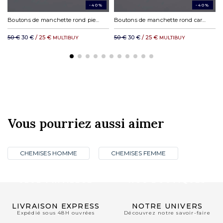
-40%
-40%
Boutons de manchette rond pierre grise
Boutons de manchette rond carbone
50 €
30 €
/ 25 €
50 €
30 €
/ 25 €
MULTIBUY
MULTIBUY
Vous pourriez aussi aimer
CHEMISES HOMME
CHEMISES FEMME
CLUB PRIVILÈGE
NOS BOUTIQUES
LIVRAISON EXPRESS
NOTRE UNIVERS
Expédié sous 48H ouvrées
Découvrez notre savoir-faire