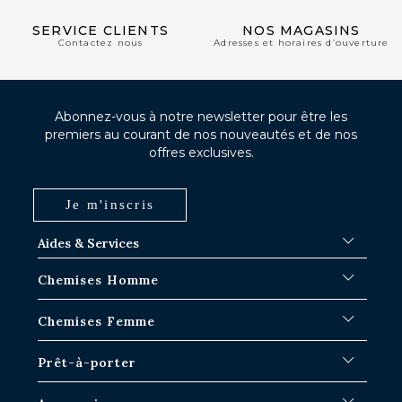
SERVICE CLIENTS
NOS MAGASINS
Contactez nous
Adresses et horaires d’ouverture
Abonnez-vous à notre newsletter pour être les
premiers au courant de nos nouveautés et de nos
offres exclusives.
Je m'inscris
Aides & Services
FAQ
Chemises Homme
Délais d'expédition
Où en est ma commande ?
Chemises Blanches
Chemises Femme
Échange dans les boutiques Paris-IDF
Chemises Bleues
Retour & Remboursement
Chemises à Rayures
Chemises Iconiques
Prêt-à-porter
Chemises à Carreaux
Chemises Blanches Femme
Chemises en Lin
Chemises Casual
Surchemises Homme