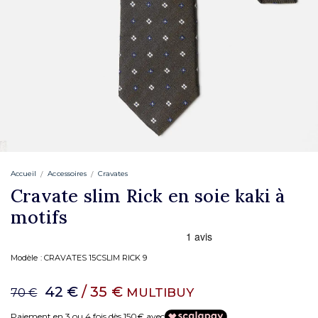
Accueil
Accessoires
Cravates
Cravate slim Rick en soie kaki à
motifs
Modèle :
CRAVATES 15CSLIM RICK 9
42 €
/ 35 €
MULTIBUY
70 €
Paiement en 3 ou 4 fois dès 150€ avec