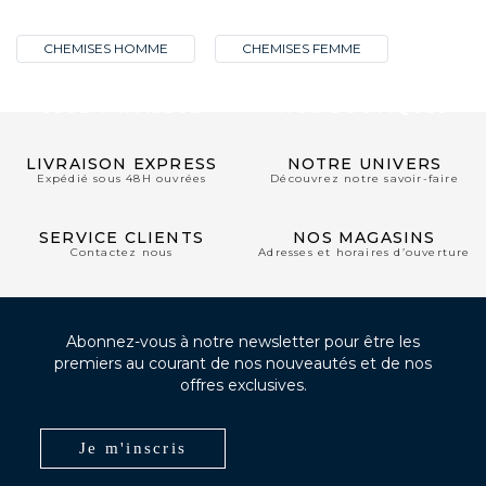
CHEMISES HOMME
CHEMISES FEMME
CLUB PRIVILÈGE
NOS BOUTIQUES
LIVRAISON EXPRESS
NOTRE UNIVERS
Expédié sous 48H ouvrées
Découvrez notre savoir-faire
SERVICE CLIENTS
NOS MAGASINS
Contactez nous
Adresses et horaires d’ouverture
Abonnez-vous à notre newsletter pour être les
premiers au courant de nos nouveautés et de nos
offres exclusives.
Je m'inscris