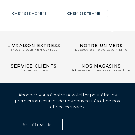
CHEMISES HOMME
CHEMISES FEMME
CLUB PRIVILÈGE
NOS BOUTIQUES
LIVRAISON EXPRESS
NOTRE UNIVERS
Expédié sous 48H ouvrées
Découvrez notre savoir-faire
SERVICE CLIENTS
NOS MAGASINS
Contactez nous
Adresses et horaires d’ouverture
Abonnez-vous à notre newsletter pour être les
premiers au courant de nos nouveautés et de nos
offres exclusives.
Je m'inscris