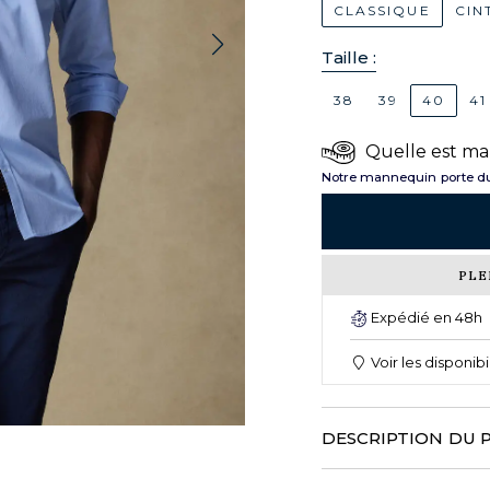
CLASSIQUE
CIN
Taille :
38
39
40
41
Quelle est ma 
Notre mannequin porte du
PLE
Expédié en 48h
Voir les disponib
DESCRIPTION DU 
CAFE COTON innove cette s