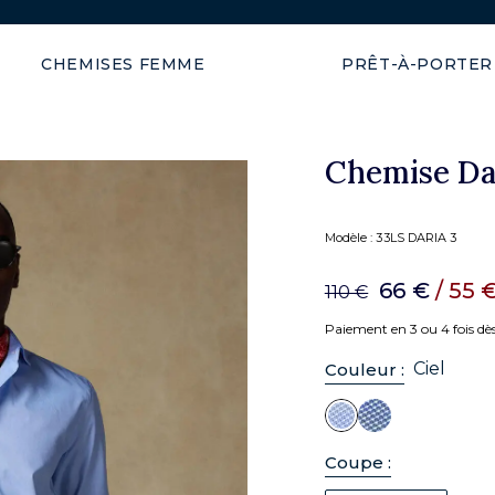
Expédition garantie en 48h
CHEMISES FEMME
PRÊT-À-PORTER
Chemise Dar
Modèle :
33LS DARIA 3
66 €
/ 55 
110 €
Paiement en 3 ou 4 fois dè
Ciel
Couleur :
Coupe :