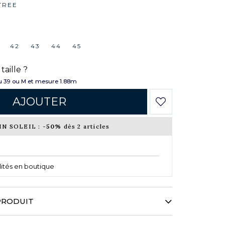
TREE
42
43
44
45
taille ?
 39 ou M et mesure 1.88m
AJOUTER
IN SOLEIL :
-50%
dès 2 articles
ilités en boutique
PRODUIT
aison et réinterprète avec audace son