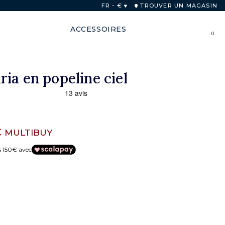
FR - €
TROUVER UN MAGASIN
ACCESSOIRES
0
ia en popeline ciel
€
MULTIBUY
s 150€ avec