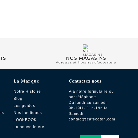
dans l’espace Schengen : 12,65 €
: à partir de 19,23€
partir de 35,11 €
NOS BOUTIQUES
TS
NOS MAGASINS
Adresses et horaires d’ouverture
La Marque
Contactez nous
Notre Histoire
Via notre formulaire ou
par téléphone.
Blog
Du lundi au samedi
Les guides
9h-19H / 11h-19h le
es
Nos boutiques
Samedi
contact@cafecoton.com
LOOKBOOK
La nouvelle ère