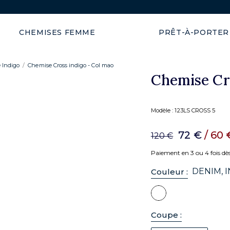
CHEMISES FEMME
PRÊT-À-PORTER
 Indigo
Chemise Cross indigo - Col mao
Chemise Cr
Modèle :
123LS CROSS 5
72 €
/ 60
120 €
Paiement en 3 ou 4 fois dè
DENIM, 
Couleur :
Coupe :