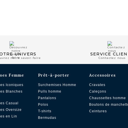
Chronopost à domicile 
DHL Express en Europe 
DHL reste du monde : à 
CLUB PRIVILÈGE
OTRE UNIVERS
SERVICE CLIEN
uvrez notre savoir-faire
Contactez nous
ses Femme
Prêt-à-porter
Accessoires
es Iconiques
Surchemises Homme
Cravates
es Blanches
Pulls homme
Caleçons
Pantalons
Chaussettes homme
es Casual
Polos
Boutons de manchett
es Oversize
T-shirts
Ceintures
es en Lin
Bermudas