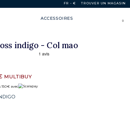
FR - €
TROUVER UN MAGASIN
ACCESSOIRES
0
oss indigo - Col mao
 €
MULTIBUY
s 150€ avec
INDIGO