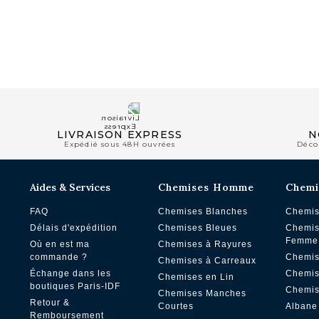
NOUVEAUTÉS
LIVRAISON EXPRESS
N
Expédié sous 48H ouvrées
Déco
Aides & Services
Chemises Homme
Chemi
FAQ
Chemises Blanches
Chemis
Délais d'expédition
Chemises Bleues
Chemis
Femme
Où en est ma
Chemises à Rayures
commande ?
Chemis
Chemises à Carreaux
Échange dans les
Chemis
Chemises en Lin
boutiques Paris-IDF
Chemis
Chemises Manches
Retour &
Courtes
Albane
Remboursement