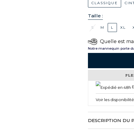
CLASSIQUE
CIN
Taille :
S
M
L
XL
Quelle est ma 
Notre mannequin porte du
PLE
E
Voir les disponibili
DESCRIPTION DU 
Un soupçon d'impertinence