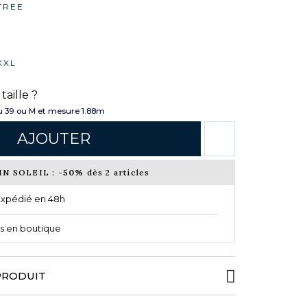
TREE
XXL
taille ?
 39 ou M et mesure 1.88m
AJOUTER
IN SOLEIL :
-50%
dès 2 articles
xpédié en 48h
tés en boutique
PRODUIT
 signe cette chemise indigo au caractère