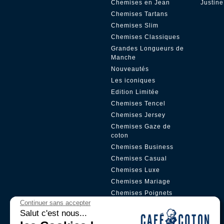
Chemises en Jean
Justine
Chemises Tartans
Chemises Slim
Chemises Classiques
Grandes Longueurs de
Manche
Nouveautés
Les iconiques
Edition Limitée
Chemises Tencel
Chemises Jersey
Chemises Gaze de
coton
Chemises Business
Chemises Casual
Chemises Luxe
Chemises Mariage
Chemises Poignets
Mousquetaires
Continuer sans accepter
Salut c'est nous...
Chemises Col
Boutonné