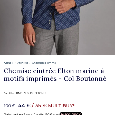
Accueil
Archives
Chemises Homme
Chemise cintrée Elton marine à
motifs imprimés - Col Boutonné
Modèle :
11NBLS SLIM ELTON 5
44 €
/ 35 €
MULTIBUY*
100 €
Paiement en 3 ou 4 fois dès 150€ avec