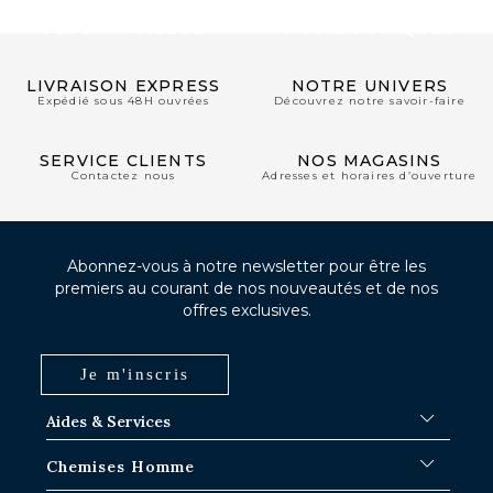
CLUB PRIVILÈGE
NOS BOUTIQUES
LIVRAISON EXPRESS
NOTRE UNIVERS
Expédié sous 48H ouvrées
Découvrez notre savoir-faire
SERVICE CLIENTS
NOS MAGASINS
Contactez nous
Adresses et horaires d’ouverture
Abonnez-vous à notre newsletter pour être les
premiers au courant de nos nouveautés et de nos
offres exclusives.
Je m'inscris
Aides & Services
FAQ
Chemises Homme
Délais d'expédition