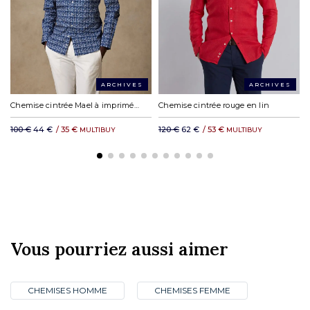
DHL Express en Europe : à partir de 19,23€
DHL reste du monde : à partir de 35,11 €
ARCHIVES
ARCHIVES
Chemise cintrée Mael à imprimé floral
Chemise cintrée rouge en lin
100 €
44 €
/
35 €
120 €
62 €
/
53 €
MULTIBUY
MULTIBUY
Vous pourriez aussi aimer
CHEMISES HOMME
CHEMISES FEMME