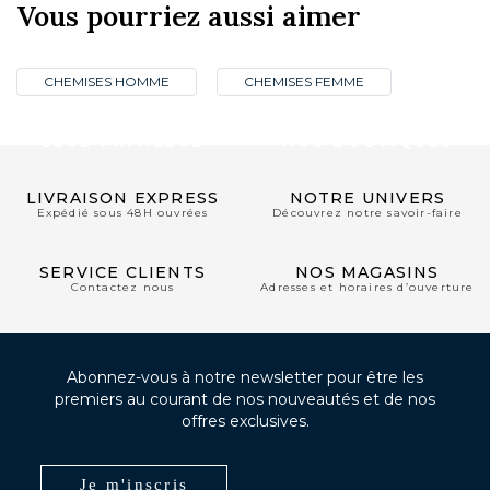
Vous pourriez aussi aimer
CHEMISES HOMME
CHEMISES FEMME
CLUB PRIVILÈGE
NOS BOUTIQUES
LIVRAISON EXPRESS
NOTRE UNIVERS
Expédié sous 48H ouvrées
Découvrez notre savoir-faire
SERVICE CLIENTS
NOS MAGASINS
Contactez nous
Adresses et horaires d’ouverture
Abonnez-vous à notre newsletter pour être les
premiers au courant de nos nouveautés et de nos
offres exclusives.
Je m'inscris