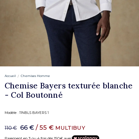
Accueil
Chemises Homme
Chemise Bayers texturée blanche
- Col Boutonné
Modèle :
11NBLS BAYERS 1
66 €
/ 55 €
MULTIBUY
110 €
Paiement en 3 ou 4 fois dès 150€ avec