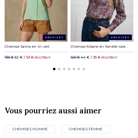
DHL Express en Europe : à partir de 19,23€
DHL reste du monde : à partir de 35,11 €
ARCHIVES
ARCHIVES
Chemise Salina en lin vert
Chemise Albane en flanelle rose à imprimé floral
130 €
62 €
/
53 €
120 €
44 €
/
35 €
MULTIBUY
MULTIBUY
Vous pourriez aussi aimer
CHEMISES HOMME
CHEMISES FEMME