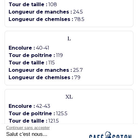
Tour de taille :
108
Longueur de manches :
24.5
Longueur de chemises :
78.5
L
Encolure :
40-41
Tour de poitrine :
119
Tour de taille :
115
Longueur de manches :
25.7
Longueur de chemises :
79
XL
Encolure :
42-43
Tour de poitrine :
125.5
Tour de taille :
121.5
Continuer sans accepter
Longueur de manches :
26.9
Salut c'est nous...
Longueur de chemises :
81