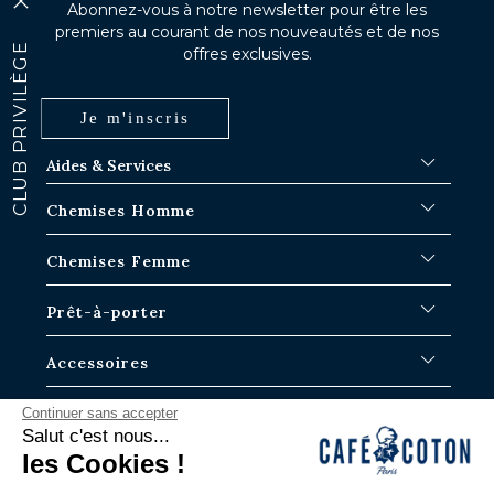
Abonnez-vous à notre newsletter pour être les
premiers au courant de nos nouveautés et de nos
IVILÈGE
offres exclusives.
Je m'inscris
Aides & Services
FAQ
Chemises Homme
Délais d'expédition
Où en est ma commande ?
Chemises Blanches
Chemises Femme
Échange dans les boutiques Paris-IDF
Chemises Bleues
Retour & Remboursement
Chemises à Rayures
Chemises Iconiques
Prêt-à-porter
Chemises à Carreaux
Chemises Blanches Femme
Chemises en Lin
Chemises Casual
Surchemises Homme
Accessoires
Chemises Manches Courtes
Chemises Oversize
Pulls homme
Chemises en Jean
Chemises en Lin
Pantalons
Cravates
La Marque
Continuer sans accepter
Chemises Tartans
Albane
Polos
Caleçons
Salut c'est nous...
Chemises Slim
Justine
T-shirts
Chaussettes homme
Notre Histoire
les Cookies !
Contactez nous
Chemises Classiques
Bermudas
Boutons de manchettes
Blog
Via notre formulaire ou par téléphone.