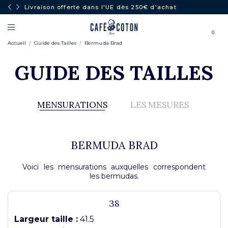
PLEIN SOLEIL : -50% dès 2 articles
0
Accueil
Guide des Tailles
Bermuda Brad
GUIDE DES TAILLES
MENSURATIONS
LES MESURES
BERMUDA BRAD
Voici les mensurations auxquelles correspondent
les bermudas.
38
Largeur taille :
41.5